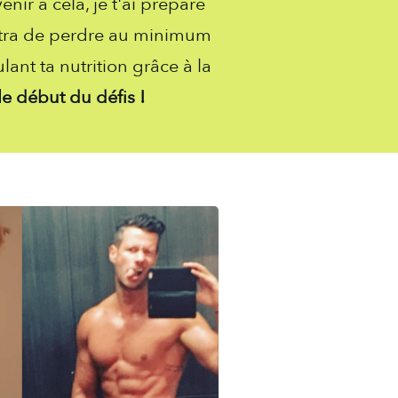
nir à cela, je t'ai préparé
ttra de perdre au minimum
ant ta nutrition grâce à la
le début du défis !