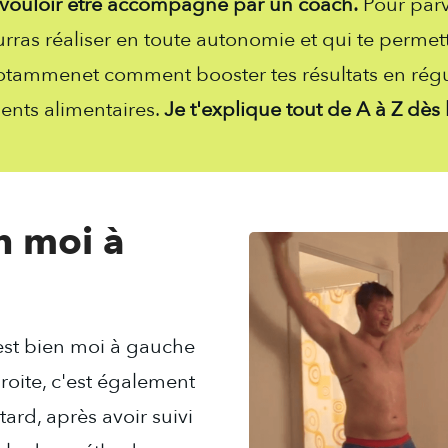
 vouloir être accompagné par un coach.
Pour parve
ras réaliser en toute autonomie et qui te perme
 notammenet comment booster tes résultats en régul
nts alimentaires.
Je t'explique tout de A à Z dès 
n moi à
'est bien moi à gauche
roite, c'est également
ard, après avoir suivi