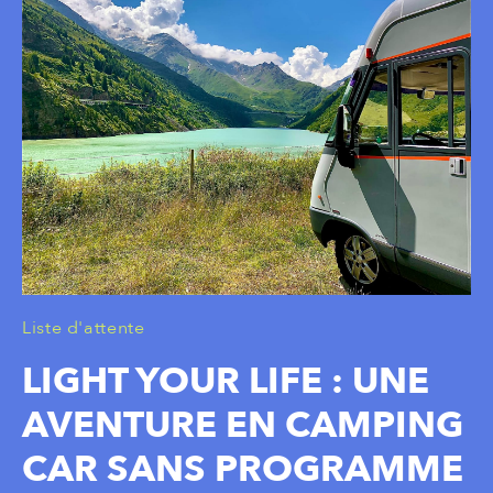
l
t
l
t
t
Liste d'attente
LIGHT YOUR LIFE : UNE
AVENTURE EN CAMPING
CAR SANS PROGRAMME