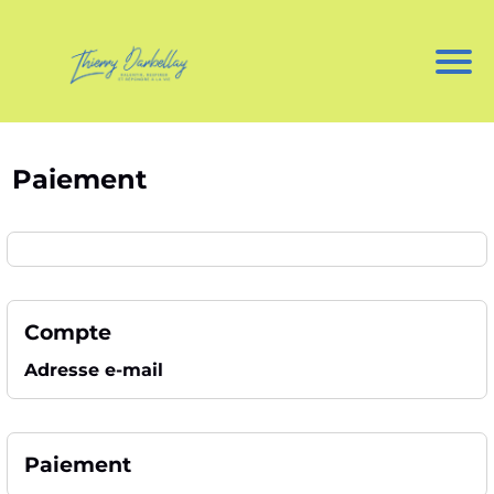
l
t
Paiement
i
i
Compte
Adresse e-mail
f
Paiement
r