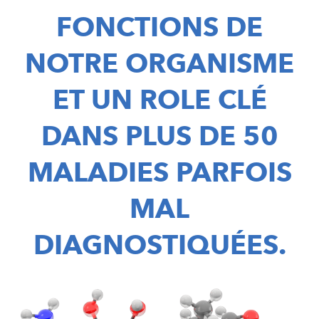
FONCTIONS DE
l
t
NOTRE ORGANISME
l
ET UN ROLE CLÉ
t
DANS PLUS DE 50
MALADIES PARFOIS
t
MAL
DIAGNOSTIQUÉES.