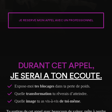
JE RESERVE MON APPEL AVEC UN PROFESSIONNEL
DURANT CET APPEL,
JE SERAI A TON ECOUTE.
Expose-moi
tes blocages
dans ta perte de poids.
Quelle
transformation
tu rêverais d’atteindre.
Quelle
image
tu as vis-à-vis
de toi-même
.
Tu sortiras de cet appel avec beaucoup de valeur, prête à perdre