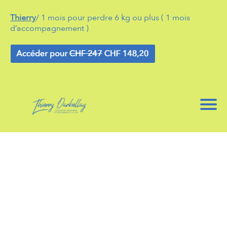
Thierry
/ 1 mois pour perdre 6 kg ou plus ( 1 mois
d’accompagnement )
l
t
i
i
f
r