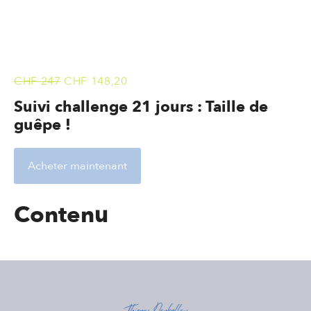
l
t
CHF 247
CHF 148,20
l
t
Suivi challenge 21 jours : Taille de
guêpe !
Acheter maintenant
t
Contenu